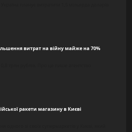
 Україна планує витратити 1,5 мільярда доларів
більшення витрат на війну майже на 70%
10,8 трлн рублів. Про це пише агентство
ійської ракети магазину в Києві
я одного зі своїх супермаркетів у Києві, який