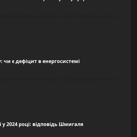
ростає новий медіамагнат, який скуповує один за
: чи є дефіцит в енергосистемі
лювального сезону немає. Про це заявив прем’єр-
 у 2024 році: відповідь Шмигаля