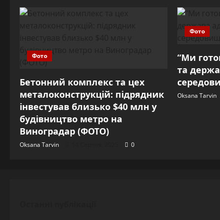
Фото
Фото
“Ми готов
та держа
Бетонний комплекс та цех
середови
металоконструкцій: підрядник
Oksana Tarvin
інвестував близько $40 млн у
будівництво метро на
Виноградар (ФОТО)
Oksana Tarvin
14 Серпня, 2025
0
Останні публікації