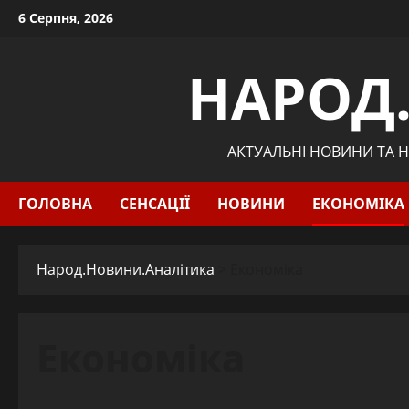
Skip
6 Серпня, 2026
to
content
НАРОД
АКТУАЛЬНІ НОВИНИ ТА Н
ГОЛОВНА
СЕНСАЦІЇ
НОВИНИ
ЕКОНОМІКА
Народ.Новини.Аналітика
>
Економіка
Економіка