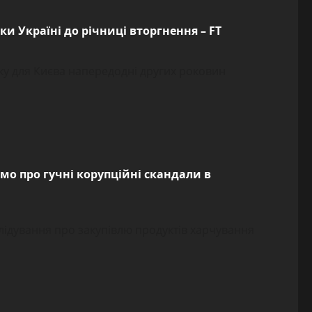
мки Україні до річниці вторгнення – FT
имку для Києва напередодні других роковин
омо про гучні корупційні скандали в
слідування про закупівлю продуктів харчування