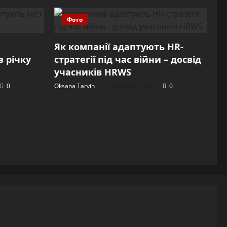
Фото
Як компанії адаптують HR-
 річку
стратегії під час війни – досвід
учасників HRWS
0
Oksana Tarvin
14 Серпня, 2025
0