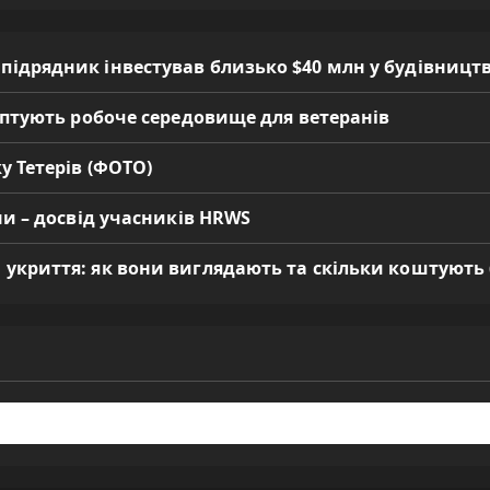
 підрядник інвестував близько $40 млн у будівницт
даптують робоче середовище для ветеранів
у Тетерів (ФОТО)
ни – досвід учасників HRWS
 укриття: як вони виглядають та скільки коштують