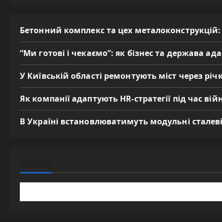
Бетонний комплекс та цех металоконструкцій:
“Ми готові і чекаємо”: як бізнес та держава а
У Київській області ремонтують міст через річк
Як компанії адаптують HR-стратегії під час вій
В Україні встановлюватимуть модульні сталеві
ПОШУК