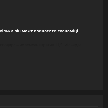
 скільки він може приносити економіці
господарських земель втратив 11,5 мільярда