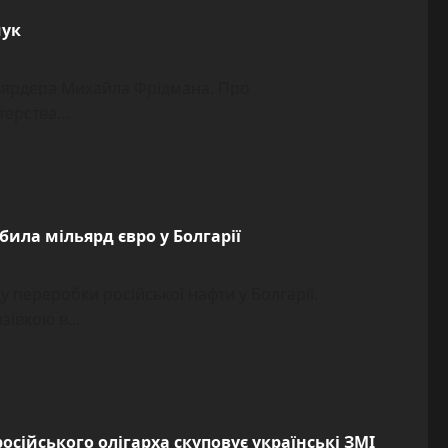
шук
льярдера Михайла Фрідмана. Про
ерства...
била мільярд євро у Болгарії
 переробки російської нафти у Болгарії.
івкою в...
сійського олігарха скуповує українські ЗМІ