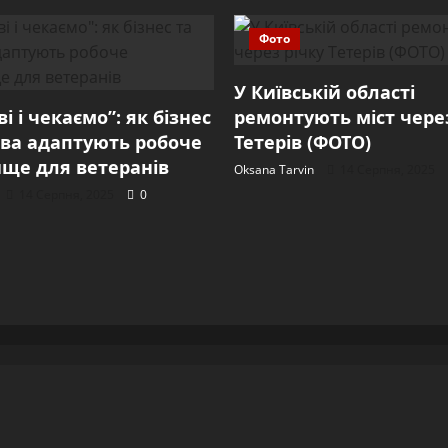
економіці
Фото
У Київській області
і і чекаємо”: як бізнес
ремонтують міст через
ва адаптують робоче
Тетерів (ФОТО)
ще для ветеранів
Oksana Tarvin
14 Серпня, 2025
14 Серпня, 2025
0