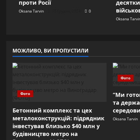
проти Росії
десятки
військо
Oksana Tarvin
16 Грудня, 2024
0
Oksana Tarvi
МОЖЛИВО, ВИ ПРОПУСТИЛИ
Фото
Фото
“Ми готов
та держа
Бетонний комплекс та цех
середови
металоконструкцій: підрядник
Oksana Tarvin
інвестував близько $40 млн у
будівництво метро на