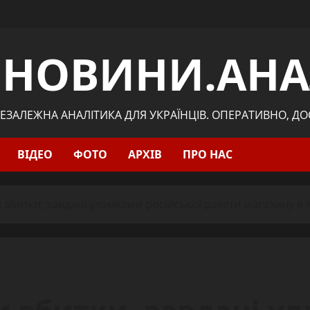
.НОВИНИ.АНА
ЕЗАЛЕЖНА АНАЛІТИКА ДЛЯ УКРАЇНЦІВ. ОПЕРАТИВНО, Д
ВІДЕО
ФОТО
АРХІВ
ПРО НАС
 збитки, завдані уламками російської ракети магазину в 