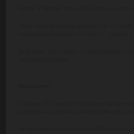
Наразі в “Auchan Україна” очікують на резу
“Якщо не буде ризику для клієнтів і співро
продовжувати ремонтні роботи”, – додали у 
За даними пресслужби, пожежу швидко лікв
наслідків влучання.
Нагадуємо:
У березні 2023 року стало відомо, що францу
та фактично подвоїв свою присутність на 
За повідомленням очільника КМВА Сергія Попк