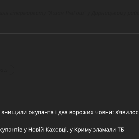
івля гіпермаркету “Ашан РівГош” у Дарницькому райо
osts
знищили окупанта і два ворожих човни: з’явилос
упантів у Новій Каховці, у Криму зламали ТБ