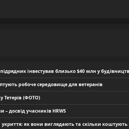
 підрядник інвестував близько $40 млн у будівницт
даптують робоче середовище для ветеранів
у Тетерів (ФОТО)
ни – досвід учасників HRWS
 укриття: як вони виглядають та скільки коштують