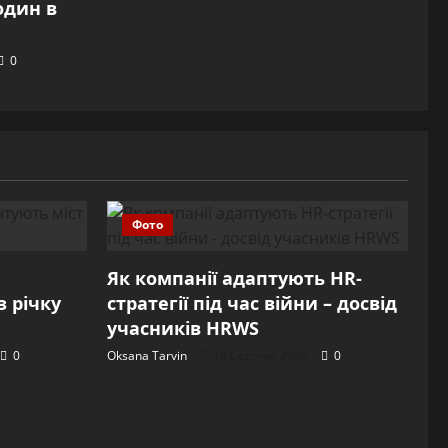
один в
0
Фото
Як компанії адаптують HR-
 річку
стратегії під час війни – досвід
учасників HRWS
0
Oksana Tarvin
14 Серпня, 2025
0