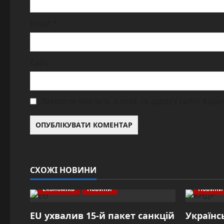
Email
*
Сайт
Зберегти моє ім'я, e-mail, та адресу сайту в ц
СХОЖІ НОВИНИ
Економіка
Новини
Новини
EU ухвалив 15-й пакет санкцій
Українс