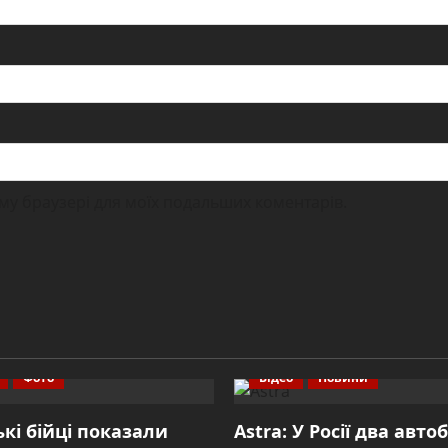
ьому браузері для моїх подальших коментарів.
Фото
Відео
Новини
ькі бійці показали
Astra: У Росії два авто