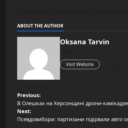
Через падіння уламків ракет спалахнула буд
ABOUT THE AUTHOR
Oksana Tarvin
Administrator
Visit Website
View All P
P
Previous:
В Олешках на Херсонщині дрони-камікадзе 
o
Next:
s
Псевдовибори: партизани підірвали авто ок