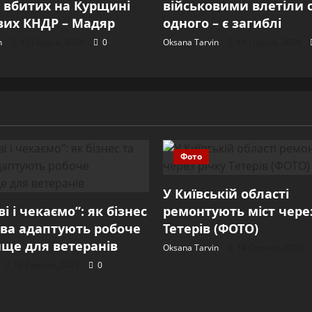
 вбитих на Курщині
військовими влетіли 
вих КНДР – Мадяр
одного – є загиблі
n
15 Грудня, 2024
0
Oksana Tarvin
14 Грудня, 2024
Фото
У Київській області
і і чекаємо”: як бізнес
ремонтують міст через
ва адаптують робоче
Тетерів (ФОТО)
ще для ветеранів
Oksana Tarvin
14 Серпня, 2025
14 Серпня, 2025
0