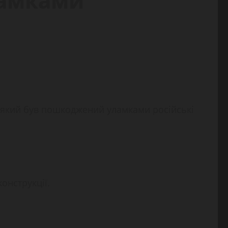
ламками
і, який був пошкоджений уламками російські
онструкції.