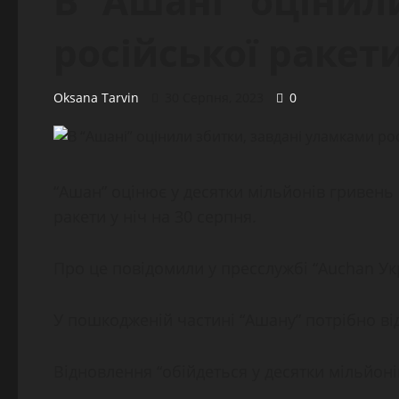
В “Ашані” оцінил
російської ракет
Oksana Tarvin
30 Серпня, 2023
0
“Ашан” оцінює у десятки мільйонів гривень 
ракети у ніч на 30 серпня.
Про це повідомили у пресслужбі “Auchan Ук
У пошкодженій частині “Ашану” потрібно від
Відновлення “обійдеться у десятки мільйонів