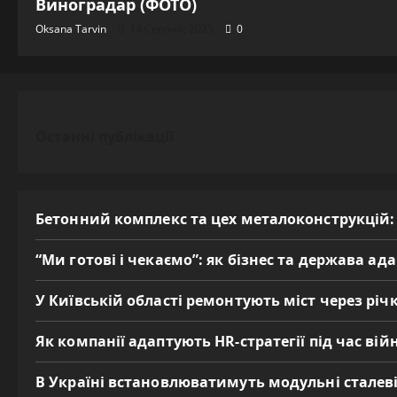
Виноградар (ФОТО)
Oksana Tarvin
14 Серпня, 2025
0
Останні публікації
Бетонний комплекс та цех металоконструкцій:
“Ми готові і чекаємо”: як бізнес та держава а
У Київській області ремонтують міст через річк
Як компанії адаптують HR-стратегії під час вій
В Україні встановлюватимуть модульні сталеві