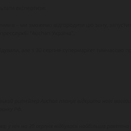
льтати експертизи.
бітників – ми зможемо відгородити цю зону, запуст
пресслужбі “Auchan Україна”.
ідували, але з 30 серпня супермаркет тимчасово п
зький ритейлер Auchan планує відкрити нові магазин
ринку РФ.
а, у ніч на 30 серпня відбулася найбільша ракетна 