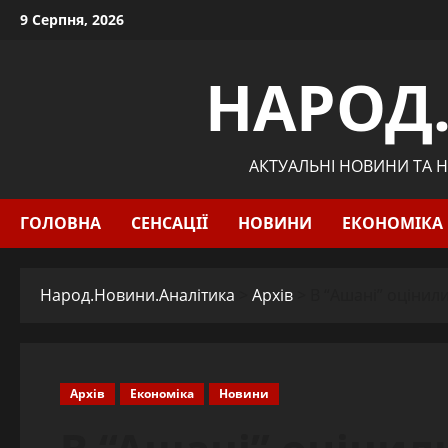
Skip
9 Серпня, 2026
to
content
НАРОД
АКТУАЛЬНІ НОВИНИ ТА Н
ГОЛОВНА
СЕНСАЦІЇ
НОВИНИ
ЕКОНОМІКА
Народ.Новини.Аналітика
>
Архів
>
В “Ашані” оцінили
Архів
Економіка
Новини