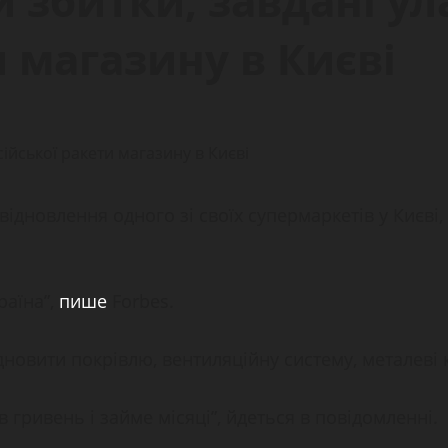
и збитки, завдані у
и магазину в Києві
відновлення одного зі своїх супермаркетів у Києв
раїна”,
пише
Forbes.
новити покрівлю, вентиляційну систему, металеві к
 гривень і займе місяці”, йдеться в повідомленні.