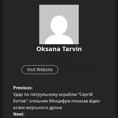
Oksana Tarvin
Administrator
Visit Website
View All Posts
P
Previous:
Удар по патрульному кораблю “Сергій
o
Котов”: очільник Мінцифри показав відео
атаки морського дрона
s
Next: