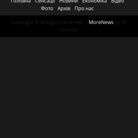
Головна
Сенсації
Новини
Економіка
Відео
Фото
Архів
Про нас
Copyright © All rights reserved.
|
MoreNews
by AF
themes.