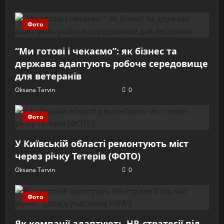
Фото
“Ми готові і чекаємо”: як бізнес та
держава адаптують робоче середовище
для ветеранів
Oksana Tarvin
14 Серпня, 2025
0
Фото
У Київській області ремонтують міст
через річку Тетерів (ФОТО)
Oksana Tarvin
14 Серпня, 2025
0
Фото
Як компанії адаптують HR-стратегії під