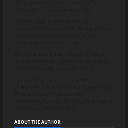
виплачуються пенсії та допомоги. Їхнє
зростання становитиме лише 15%.
Секретні статті витрат, за даними
Bloomberg, збільшаться ще сильніше: з 6,5
трлн до 11,1 трлн рублів. Це приблизно
третина від усіх витрат бюджету.
Зростання засекречених витрат показує
наміри Кремля приховати реальні витрати
на війну в Україні, пише Bloomberg.
При цьому, незважаючи на різке
збільшення військових витрат і санкції, уряд
РФ очікує, що доходи бюджету
становитимуть понад 35 трлн рублів – це на
22% більше, ніж у 2023 році.
ABOUT THE AUTHOR