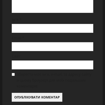
Ім'я
*
Email
*
Сайт
Зберегти моє ім'я, e-mail, та адресу сайту
в цьому браузері для моїх подальших
коментарів.