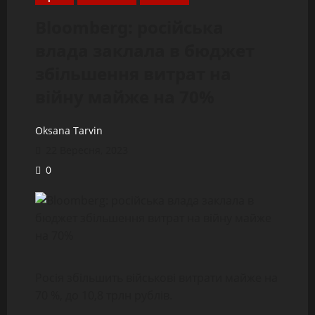
Bloomberg: російська
влада заклала в бюджет
збільшення витрат на
війну майже на 70%
Oksana Tarvin
22 Вересня, 2023
0
Росія збільшить військові витрати майже на
70 %, до 10,8 трлн рублів.