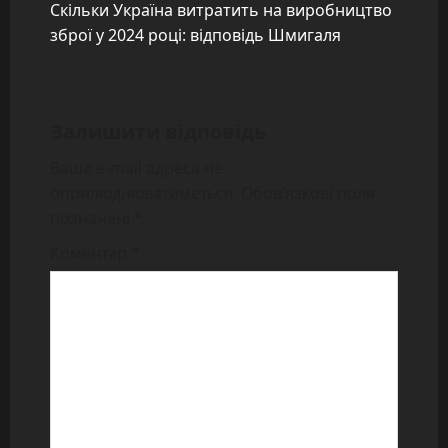
t
Скільки Україна витратить на виробництво
зброї у 2024 році: відповідь Шмигаля
n
a
Залишити відповідь
v
Ваша e-mail адреса не
i
оприлюднюватиметься.
Обов’язкові поля
позначені
*
g
Коментар
*
a
t
i
o
n