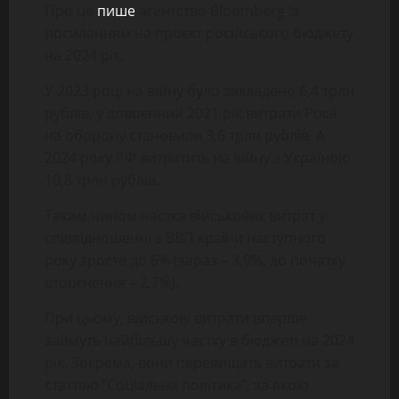
Про це
пише
агентство Bloomberg із
посиланням на проєкт російського бюджету
на 2024 рік.
У 2023 році на війну було закладено 6,4 трлн
рублів, у довоєнний 2021 рік витрати Росії
на оборону становили 3,6 трлн рублів. А
2024 року РФ витратить на війну з Україною
10,8 трлн рублів.
Таким чином частка військових витрат у
співвідношенні з ВВП країни наступного
року зросте до 6% (зараз – 3,9%, до початку
вторгнення – 2,7%).
При цьому, військові витрати вперше
займуть найбільшу частку в бюджеті на 2024
рік. Зокрема, вони перевищать витрати за
статтею “Соціальна політика”, за якою