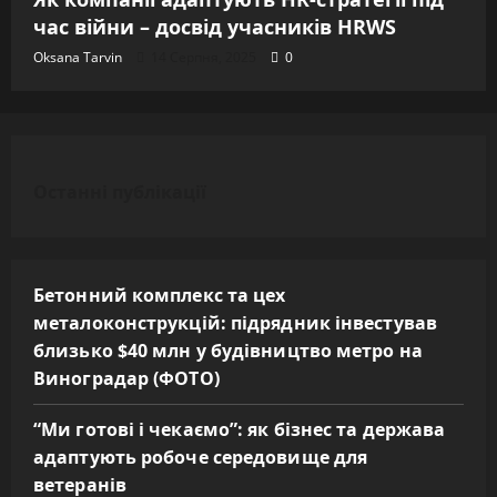
час війни – досвід учасників HRWS
Oksana Tarvin
14 Серпня, 2025
0
Останні публікації
Бетонний комплекс та цех
металоконструкцій: підрядник інвестував
близько $40 млн у будівництво метро на
Виноградар (ФОТО)
“Ми готові і чекаємо”: як бізнес та держава
адаптують робоче середовище для
ветеранів