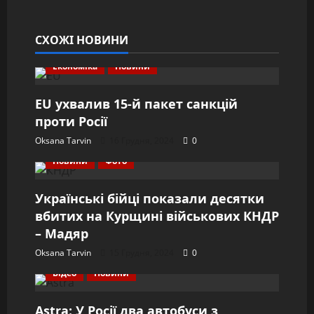
СХОЖІ НОВИНИ
Економіка
Новини
EU ухвалив 15-й пакет санкцій
проти Росії
Oksana Tarvin
16 Грудня, 2024
0
Новини
Фото
Українські бійці показали десятки
вбитих на Курщині військових КНДР
– Мадяр
Oksana Tarvin
15 Грудня, 2024
0
Відео
Новини
Astra: У Росії два автобуси з