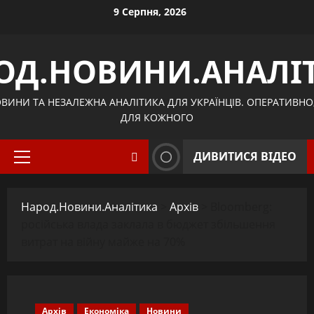
Skip
9 Серпня, 2026
to
content
ОД.НОВИНИ.АНАЛІ
ВИНИ ТА НЕЗАЛЕЖНА АНАЛІТИКА ДЛЯ УКРАЇНЦІВ. ОПЕРАТИВНО
ДЛЯ КОЖНОГО
ДИВИТИСЯ ВІДЕО
Primary
Menu
Народ.Новини.Аналітика
>
Архів
>
Bloomberg:
російська влада заклала в бюджет збільшення
витрат на війну майже на 70%
Архів
Економіка
Новини