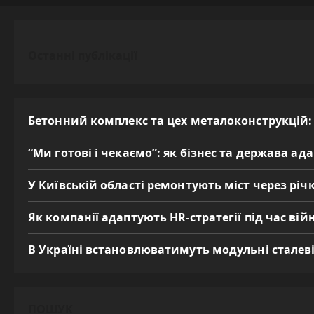
Останні публікації
Бетонний комплекс та цех металоконструкцій:
“Ми готові і чекаємо”: як бізнес та держава а
У Київській області ремонтують міст через річк
Як компанії адаптують HR-стратегії під час вій
В Україні встановлюватимуть модульні сталеві
ПОШУК