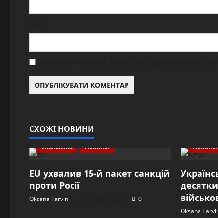
Сайт
Зберегти моє ім'я, e-mail, та адресу сайту в ц
СХОЖІ НОВИНИ
Економіка
Новини
Новини
EU ухвалив 15-й пакет санкцій
Українс
проти Росії
десятки
військо
Oksana Tarvin
16 Грудня, 2024
0
Oksana Tarvi