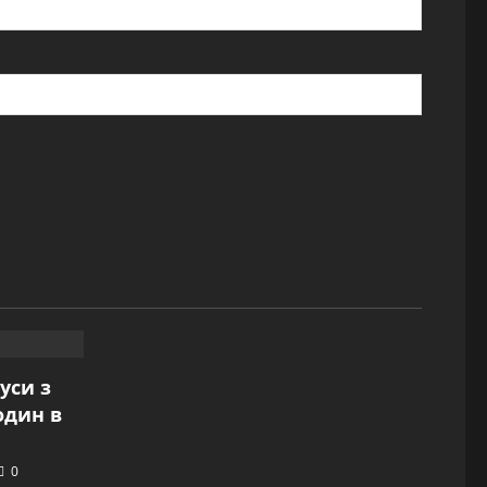
буси з
один в
0