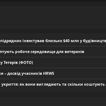
 підрядник інвестував близько $40 млн у будівницт
даптують робоче середовище для ветеранів
у Тетерів (ФОТО)
ни – досвід учасників HRWS
 укриття: як вони виглядають та скільки коштують