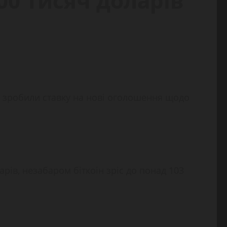
00 тисяч доларів
ри зробили ставку на нові оголошення щодо
арів, незабаром біткоін зріс до понад 103