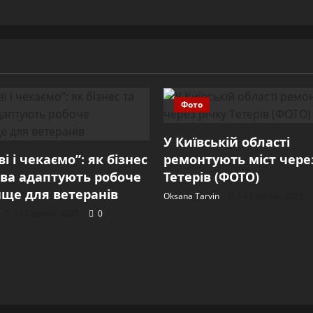
Фото
У Київській області
і і чекаємо”: як бізнес
ремонтують міст через
ва адаптують робоче
Тетерів (ФОТО)
ще для ветеранів
Oksana Tarvin
14 Серпня, 2025
14 Серпня, 2025
0