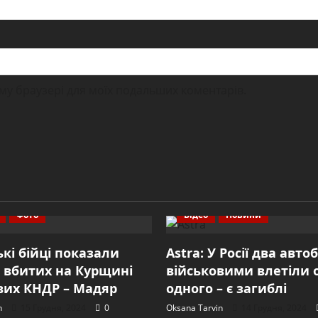
ьому браузері для моїх подальших коментарів.
Фото
Відео
Новини
ькі бійці показали
Astra: У Росії два авто
 вбитих на Курщині
військовими влетіли 
вих КНДР – Мадяр
одного – є загиблі
n
15 Грудня, 2024
0
Oksana Tarvin
14 Грудня, 2024