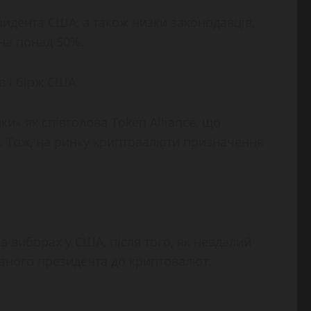
идента США, а також низки законодавців,
 на понад 50%.
в і бірж США.
ки» як співголова Token Alliance, що
. Тож, на ринку криптовалюти призначення
а виборах у США, після того, як невдалий
раного президента до криптовалют.