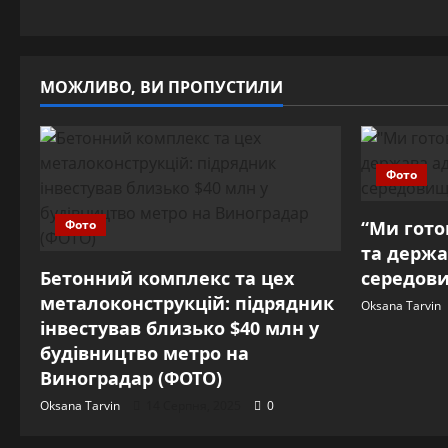
МОЖЛИВО, ВИ ПРОПУСТИЛИ
Фото
Фото
“Ми готов
та держа
Бетонний комплекс та цех
середови
металоконструкцій: підрядник
Oksana Tarvin
інвестував близько $40 млн у
будівництво метро на
Виноградар (ФОТО)
Oksana Tarvin
14 Серпня, 2025
0