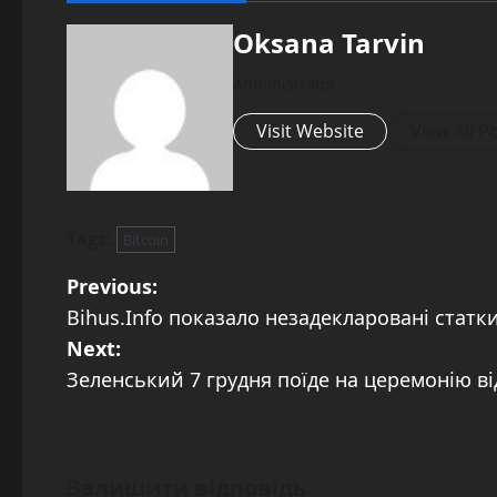
Oksana Tarvin
Administrator
Visit Website
View All P
Tags:
Bitcoin
P
Previous:
Bihus.Info показало незадекларовані статк
o
Next:
s
Зеленський 7 грудня поїде на церемонію ві
t
n
Залишити відповідь