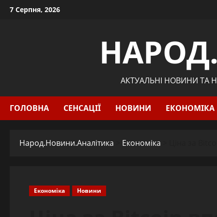
Skip
7 Серпня, 2026
to
content
НАРОД
АКТУАЛЬНІ НОВИНИ ТА Н
ГОЛОВНА
СЕНСАЦІЇ
НОВИНИ
ЕКОНОМІКА
Народ.Новини.Аналітика
>
Економіка
>
Ціна за Bit
Економіка
Новини