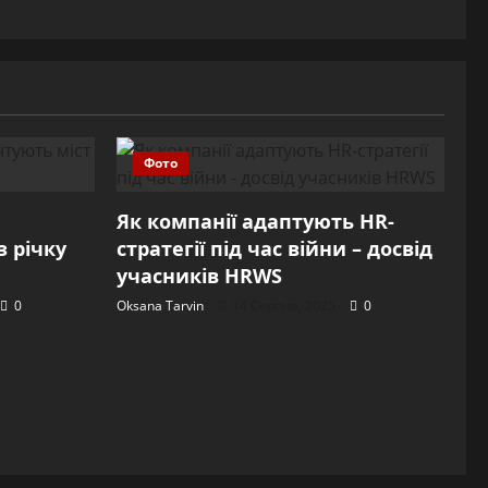
Фото
Як компанії адаптують HR-
 річку
стратегії під час війни – досвід
учасників HRWS
0
Oksana Tarvin
14 Серпня, 2025
0