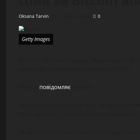
Ціна за Bitcoin 
Oksana Tarvin
5 Грудня, 2024
0
Getty Images
Вартість біткоіна вперше перевищила 100 т
номінацій у наступній адміністрації США.
Про це
повідомляє
Reuters.
Зазначається, що після того, як зранку четв
тисяч доларів і, за останньою інформацією,
За цей рік біткоін набрав у ціні більше ніж у