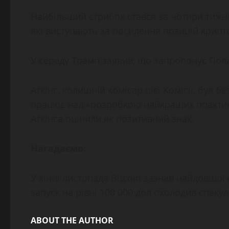
Найбільший стрибок стався за чотири тижн
які виступають за посилення позицій крипт
У середу Трамп заявив, що запропонує Пола 
Аткінс, колишній комісар цієї Комісії, був 
працює над «розробкою найкращих практик 
Аткінса оцінили як позитивний знак.
Нагадаємо:
У кінці листопада Bitcoin зазнав найдовшої
запуск на рівні 100 000 дол охолодив спек
ABOUT THE AUTHOR