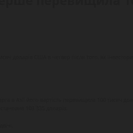
вперше перевищила 1
исяч доларів США в четвер після того, як інвесто
ерга в Азії його вартість перевищила 100 тисяч дол
 становив 103 335 доларів.
двічі.