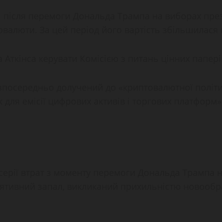
і після перемоги Дональда Трампа на виборах през
овалюти. За цей період його вартість збільшилася
Аткінса керувати Комісією з питань цінних папері
безпосередньо долучений до «криптовалютної політи
для емісії цифрових активів і торгових платформ»
 серії втрат з моменту перемоги Дональда Трампа н
улятивний запал, викликаний прихильністю новооб