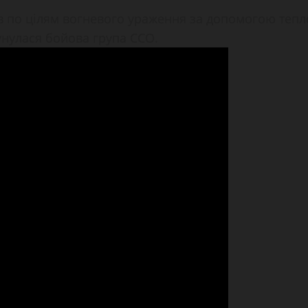
 по цілям вогневого ураження за допомогою теплов
унулася бойова група ССО.