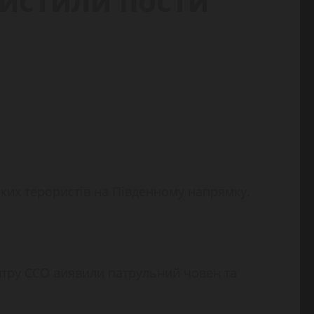
чистили пости
ьких терористів на Південному напрямку.
нтру ССО виявили патрульний човен та