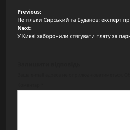
P
Previous:
Не тільки Сирський та Буданов: експерт п
o
Next:
s
У Києві заборонили стягувати плату за пар
t
n
Залишити відповідь
a
Ваша e-mail адреса не оприлюднюватиметься.
Об
v
Коментар
*
i
g
a