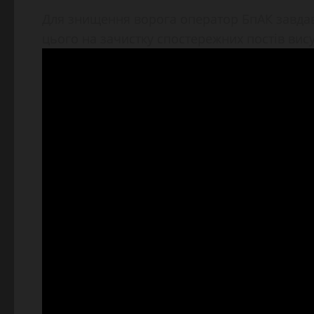
Для знищення ворога оператор БпАК завдав
цього на зачистку спостережних постів вис