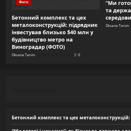
Фото
“Ми готов
та держа
Бетонний комплекс та цех
середови
металоконструкцій: підрядник
Oksana Tarvin
інвестував близько $40 млн у
будівництво метро на
Виноградар (ФОТО)
Oksana Tarvin
14 Серпня, 2025
0
Останні публікації
Бетонний комплекс та цех металоконструкцій: