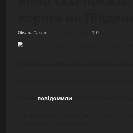
Бійці ССО показа
ворога на Півде
Oksana Tarvin
15 Лютого, 2024
0
Українським військовим вдалося захопи
Бойова група Сил спеціальних операцій (
СС
Про це
повідомили
ССО Збройних сил Укра
Під час ведення спеціальної розвідки на 
спостережні пости противника.