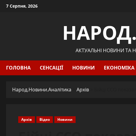
Skip
7 Серпня, 2026
to
content
НАРОД
АКТУАЛЬНІ НОВИНИ ТА Н
ГОЛОВНА
СЕНСАЦІЇ
НОВИНИ
ЕКОНОМІКА
Народ.Новини.Аналітика
>
Архів
>
Бійці ССО показа
Архів
Відео
Новини