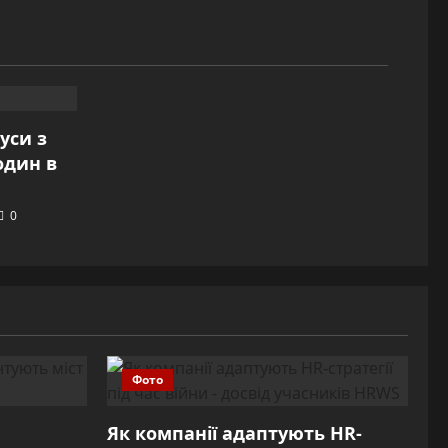
буси з
один в
0
Фото
Як компанії адаптують HR-