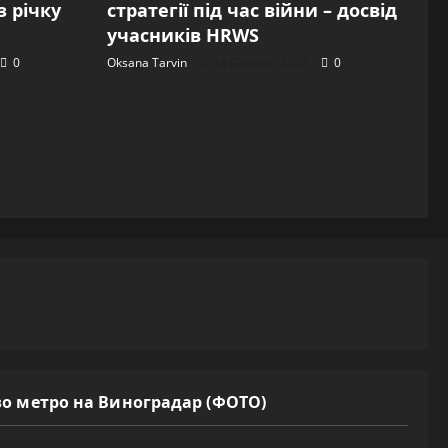
 річку
стратегії під час війни – досвід
учасників HRWS
0
Oksana Tarvin
14 Серпня, 2025
0
во метро на Виноградар (ФОТО)