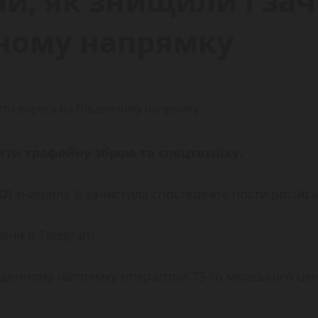
ли, як знищили і за
нному напрямку
ти трофейну зброю та спецтехніку.
О
) знищила й зачистила спостережні пости російс
їни в Telegram.
Південному напрямку оператори 73-го морського це