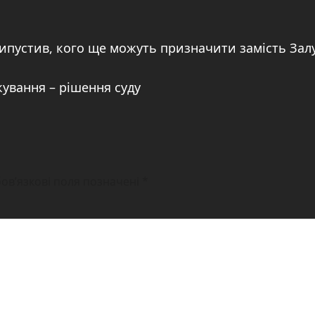
рипустив, кого ще можуть призначити замість За
кування – рішення суду
ов’язкові поля позначені
*