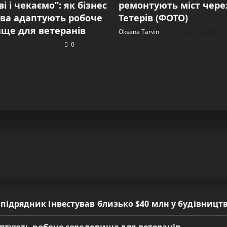
і і чекаємо”: як бізнес
ремонтують міст через
ва адаптують робоче
Тетерів (ФОТО)
ще для ветеранів
Oksana Tarvin
14 Серпня, 2025
14 Серпня, 2025
0
 підрядник інвестував близько $40 млн у будівницт