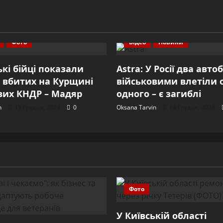
Фото
Відео
Новини
ькі бійці показали
Astra: У Росії два авто
 вбитих на Курщині
військовими влетіли 
вих КНДР – Мадяр
одного – є загиблі
n
15 Грудня, 2024
0
Oksana Tarvin
14 Грудня, 2024
Фото
У Київській області