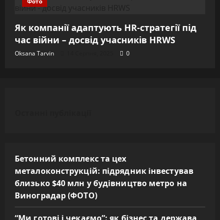
Фото
Як компанії адаптують HR-стратегії під
час війни – досвід учасників HRWS
Oksana Tarvin
14 Серпня, 2025
0
Останні публікації
Бетонний комплекс та цех
металоконструкцій: підрядник інвестував
близько $40 млн у будівництво метро на
Виноградар (ФОТО)
“Ми готові і чекаємо”: як бізнес та держава