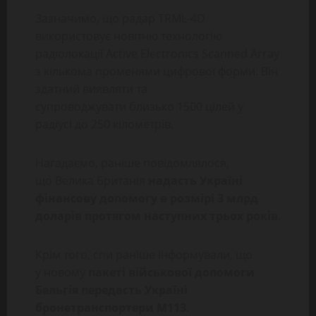
Зазначимо, що радар TRML-4D
використовує новітню технологію
радіолокації Active Electronics Scanned Array
з кількома променями цифрової форми. Він
здатний виявляти та
супроводжувати близько 1500 цілей у
радіусі до 250 кілометрів.
Нагадаємо, раніше повідомлялося,
що Велика Британія
надасть
Україні
фінансову допомогу в розмірі 3 млрд
доларів протягом наступних трьох років
.
Крім того, спи раніше інформували, що
у новому
пакеті військової допомоги
Бельгія передасть Україні
бронетранспортери М113
.