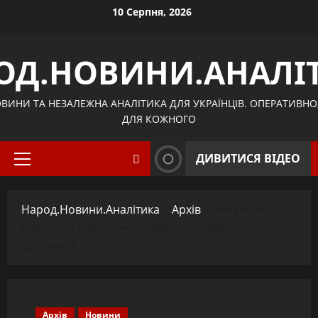
Skip
10 Серпня, 2026
to
content
ОД.НОВИНИ.АНАЛІ
ВИНИ ТА НЕЗАЛЕЖНА АНАЛІТИКА ДЛЯ УКРАЇНЦІВ. ОПЕРАТИВНО
ДЛЯ КОЖНОГО
ДИВИТИСЯ ВІДЕО
Primary
Menu
Народ.Новини.Аналітика
>
Архів
>
Німеччина
передала Україні черговий пакет військової
допомоги
Архів
Новини