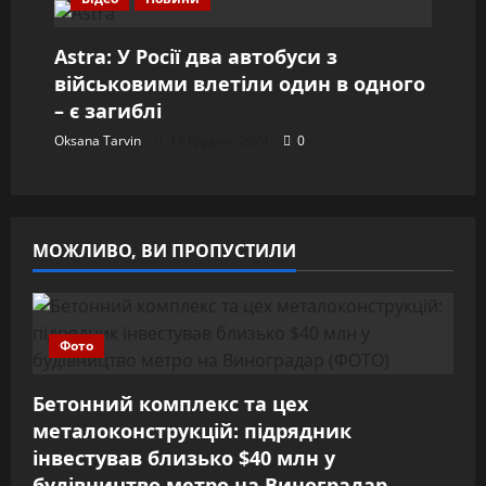
Astra: У Росії два автобуси з
військовими влетіли один в одного
– є загиблі
Oksana Tarvin
14 Грудня, 2024
0
МОЖЛИВО, ВИ ПРОПУСТИЛИ
Фото
Бетонний комплекс та цех
металоконструкцій: підрядник
інвестував близько $40 млн у
будівництво метро на Виноградар