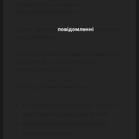
направлений на зміцнення
обороноздатності країни.
Про це йдеться у
повідомленні
на сторінці
уряду Німеччини.
Серед переданого обладнання є радар для
ППО TRML-4D та обладнання для
розмінування території.
До списку допомоги увійшли:
1 РЛС середнього радіуса дії “TRML-4D”;
3 мости для мостоукладача BEAVER;
2 машини прикордонної охорони;
16 вантажівок Zetros.