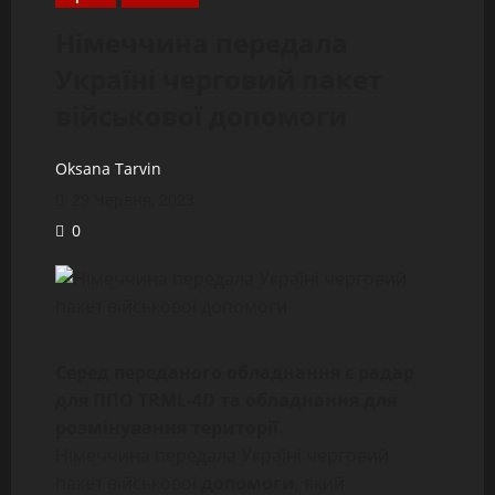
Німеччина передала
Україні черговий пакет
військової допомоги
Oksana Tarvin
29 Червня, 2023
0
Серед переданого обладнання є радар
для ППО TRML-4D та обладнання для
розмінування території.
Німеччина передала Україні черговий
пакет військової
допомоги
, який