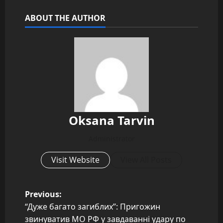
ABOUT THE AUTHOR
Oksana Tarvin
Administrator
Visit Website
View All Posts
P
Previous:
“Дуже багато загиблих”: Пригожин
o
звинуватив МО РФ у завдаванні удару по