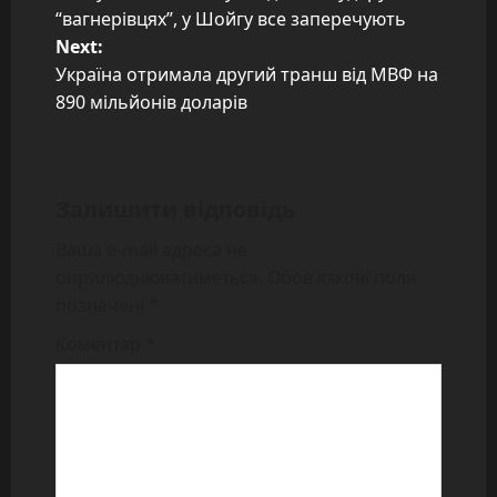
“вагнерівцях”, у Шойгу все заперечують
s
Next:
t
Україна отримала другий транш від МВФ на
890 мільйонів доларів
n
a
Залишити відповідь
v
Ваша e-mail адреса не
i
оприлюднюватиметься.
Обов’язкові поля
позначені
*
g
Коментар
*
a
t
i