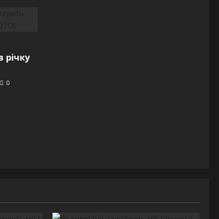
 річку
0