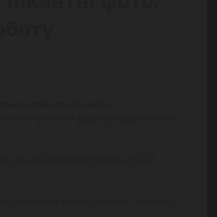
 пікантні фото:
оботу
рських прикордонників.
льного управління держприкордонслужби
оїми пікантними фотографіями. Жінка
в. Це обурило тисячі українців. Зокрема –