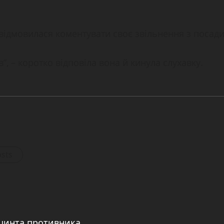
ідмовилася коментувати своє звільнення з посади
”, – коротко відповіла вона й кинула слухавку.
osts
іацинта противника