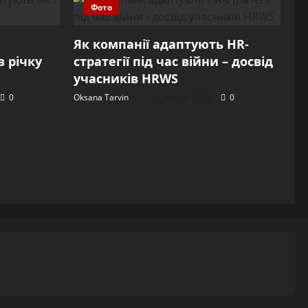
Фото
Як компанії адаптують HR-
 річку
стратегії під час війни – досвід
учасників HRWS
0
Oksana Tarvin
14 Серпня, 2025
0