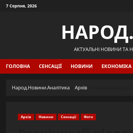
Skip
7 Серпня, 2026
to
content
НАРОД
АКТУАЛЬНІ НОВИНИ ТА Н
ГОЛОВНА
СЕНСАЦІЇ
НОВИНИ
ЕКОНОМІКА
Народ.Новини.Аналітика
>
Архів
>
Розкішний відпоч
Архів
Новини
Сенсації
Фото