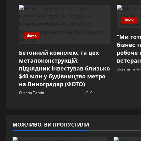
Фото
Фото
“Ми гото
бізнес 
Бетонний комплекс та цех
робоче 
металоконструкцій:
ветеран
підрядник інвестував близько
Oksana Tarvi
$40 млн у будівництво метро
на Виноградар (ФОТО)
Oksana Tarvin
14 Серпня, 2025
0
МОЖЛИВО, ВИ ПРОПУСТИЛИ