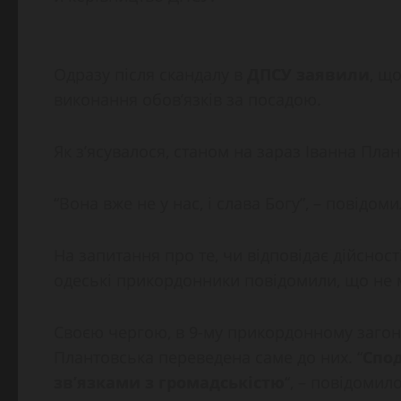
Одразу після скандалу в
ДПСУ заявили
, щ
виконання обов’язків за посадою.
Як з’ясувалося, станом на зараз Іванна Пл
“Вона вже не у нас, і слава Богу”, – повід
На запитання про те, чи відповідає дійсно
одеські прикордонники повідомили, що не м
Своєю чергою, в 9-му прикордонному загоні
Плантовська переведена саме до них. “
Спод
зв’язками з громадськістю
“, – повідоми