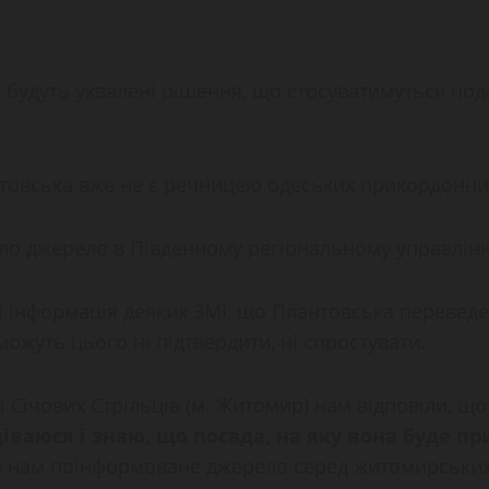
о будуть ухвалені рішення, що стосуватимуться п
антовська вже не є речницею одеських прикордонни
омило джерело в Південному регіональному управлін
сті інформація деяких ЗМІ, що Плантовська перевед
ожуть цього ні підтвердити, ні спростувати.
 Січових Стрільців (м. Житомир) нам відповіли, щ
іваюся і знаю, що посада, на яку вона буде пр
ло нам поінформоване джерело серед житомирськи