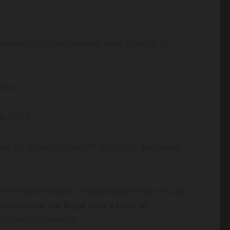
одальшого проходження нею служби та
ків.
ні ДПСУ.
ена до прикордонного загону в Житомирі,
о не спростовують інформацію про те, що
изначена, не буде пов’язана зі
х прикордонників.