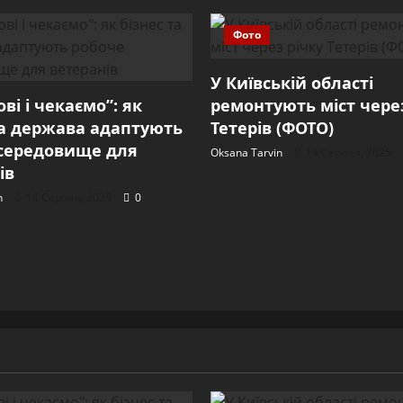
Фото
У Київській області
ві і чекаємо”: як
ремонтують міст через
та держава адаптують
Тетерів (ФОТО)
середовище для
Oksana Tarvin
14 Серпня, 2025
ів
n
14 Серпня, 2025
0