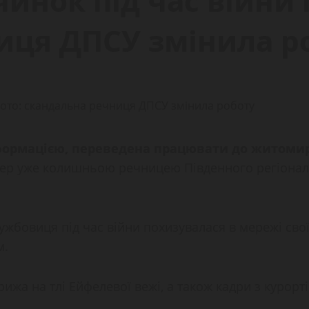
инок під час війни і
иця ДПСУ змінила р
нформацією, переведена працювати до житоми
пер уже колишньою речницею Південного регіона
лужбовиця під час війни похизувалася в мережі св
м.
ижа на тлі Ейфелевої вежі, а також кадри з курорті