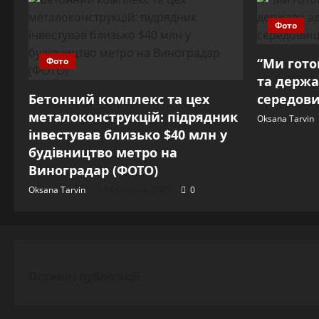
Фото
Фото
“Ми готов
та держа
Бетонний комплекс та цех
середови
металоконструкцій: підрядник
Oksana Tarvin
інвестував близько $40 млн у
будівництво метро на
Виноградар (ФОТО)
Oksana Tarvin
14 Серпня, 2025
0
Останні публікації