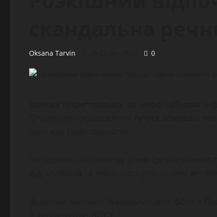
Розкішний відпоч
скандальна речн
Oksana Tarvin
26 Січня, 2023
0
Іванна Плантовська, за неофіційною і
Отримала продовження
гучна історія
з те
Іванною Плантовською.
Нагадаємо, на початку січня ця військовос
відпочивала та хвалилася розкішним життя
Зокрема, Іванна показувала гарні фото з Пар
й керівництво ДПСУ.