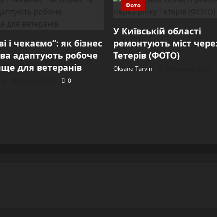
Фото
У Київській області
і і чекаємо”: як бізнес
ремонтують міст через
ва адаптують робоче
Тетерів (ФОТО)
ще для ветеранів
Oksana Tarvin
14 Серпня, 2025
14 Серпня, 2025
0