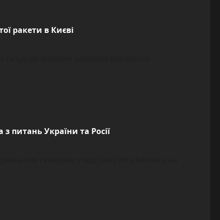
ої ракети в Києві
х ситуацій виявили залишки російської
 з питань України та Росії
значив генерала у відставці Кіта Келлога на