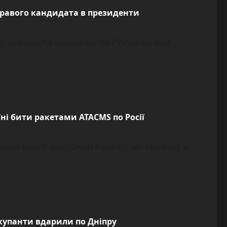
аправого кандидата в президенти
 зібралися в кількох містах Румунії на знак
ні бити ракетами ATACMS по Росії
пеки Білого дому Джон Кірбі під час брифінгу в
купанти вдарили по Дніпру