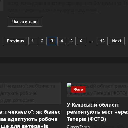
Уряд затвердив ініціативу президента Володимира З
тисячі гривень кожному українцю, який...
Read
Читати далі
more
about
Українцям
розповіли,
Пагінація
Previous
1
2
3
4
5
6
…
15
Next
коли
і
як
записів
можна
отримати
та
витратити
“тисячу
Зеленського”
Фото
У Київській області
і і чекаємо”: як бізнес
ремонтують міст через
ва адаптують робоче
Тетерів (ФОТО)
ще для ветеранів
Oksana Tarvin
14 Серпня, 2025