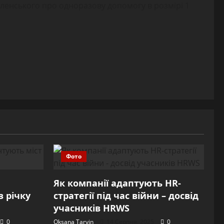
еленського про одноразову допомогу в розмірі 1
Фото
Як компанії адаптують HR-
 річку
стратегії під час війни – досвід
учасників HRWS
0
Oksana Tarvin
14 Серпня, 2025
0