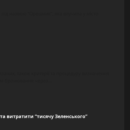
 під назвою “Орешник”, яка влучила у місто
заних, також критерії та процедуру визначення
м бронювання через...
та витратити “тисячу Зеленського”