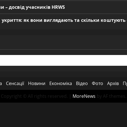
ни – досвід учасників HRWS
 укриття: як вони виглядають та скільки коштують
а
Сенсації
Новини
Економіка
Відео
Фото
Архів
П
Copyright © All rights reserved.
|
MoreNews
by AF themes.