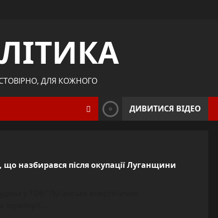
ЛІТИКА
ОСТОВІРНО, ДЛЯ КОЖНОГО
ДИВИТИСЯ ВІДЕО
, що назбирався після окупації Луганщини
удила у ТОВ “Луганське енергетичне
території...