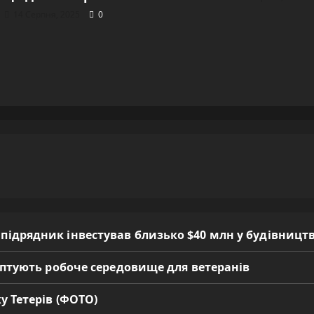
14 Серпня, 2025
0
 підрядник інвестував близько $40 млн у будівницт
даптують робоче середовище для ветеранів
у Тетерів (ФОТО)