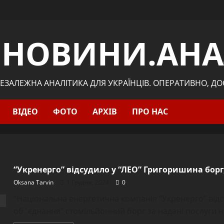
.НОВИНИ.АНА
ЕЗАЛЕЖНА АНАЛІТИКА ДЛЯ УКРАЇНЦІВ. ОПЕРАТИВНО, Д
ВІДЕО
ФОТО
АРХІВ
ПРО НАС
“Укренерго” відсудило у “ЛЕО” Григоришина борг
Oksana Tarvin
1 Грудня, 2024
0
“Національна енергетична компанія “Укренерго” відс
об`єднання” стомільйонний борг за надані послуги на 