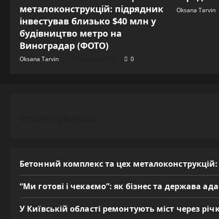
металоконструкцій: підрядник
Oksana Tarvin
інвестував близько $40 млн у
будівництво метро на
Виноградар (ФОТО)
Oksana Tarvin
14 Серпня, 2025
0
Останні публікації
Бетонний комплекс та цех металоконструкцій:
“Ми готові і чекаємо”: як бізнес та держава а
У Київській області ремонтують міст через річк