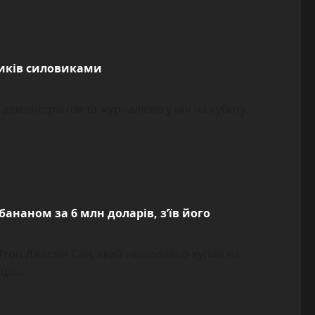
ників силовиками
демонстрантів та журналістів у ніч на суботу.
ананом за 6 млн доларів, з’їв його
Tron Джастін Сан, який нещодавно купив на
іо...